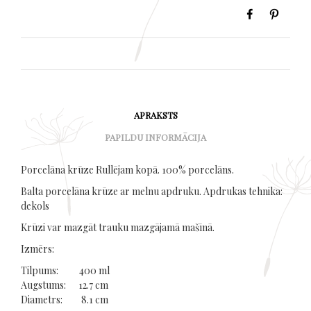
APRAKSTS
PAPILDU INFORMĀCIJA
Porcelāna krūze Rullējam kopā. 100% porcelāns.
Balta porcelāna krūze ar melnu apdruku. Apdrukas tehnika:
dekols
Krūzi var mazgāt trauku mazgājamā mašīnā.
Izmērs:
Tilpums: 400 ml
Augstums: 12.7 cm
Diametrs: 8.1 cm