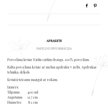
APRAKSTS
PAPILDU INFORMĀCIJA
Porcelāna krūze Ezītis ezītim draugs. 100% porcelāns.
Balta porcelāna krūze ar melnu apdruku + zelts. Apdrukas
tehnika: dekols
Krūzi ieteicams mazgāt ar rokām.
Izmērs:
Tilpums: 400 ml
Augstums: 12.7 cm
Diametrs: 8.1 cm