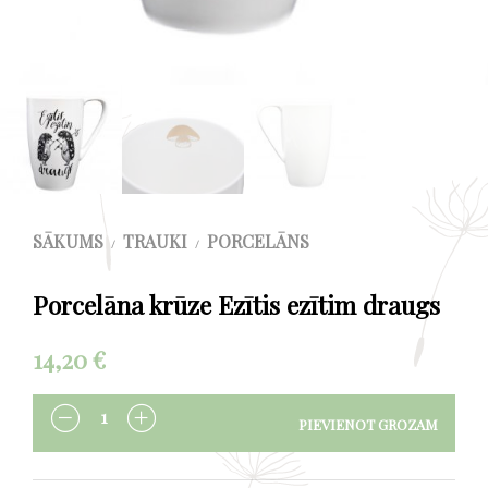
SĀKUMS
TRAUKI
PORCELĀNS
/
/
Porcelāna krūze Ezītis ezītim draugs
14,20
€
PIEVIENOT GROZAM
DAUDZUMS