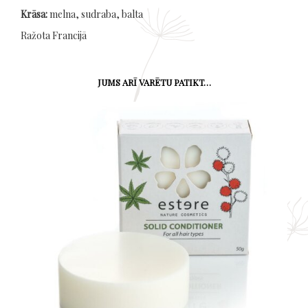
Krāsa:
melna, sudraba, balta
Ražota Francijā
JUMS ARĪ VARĒTU PATIKT…