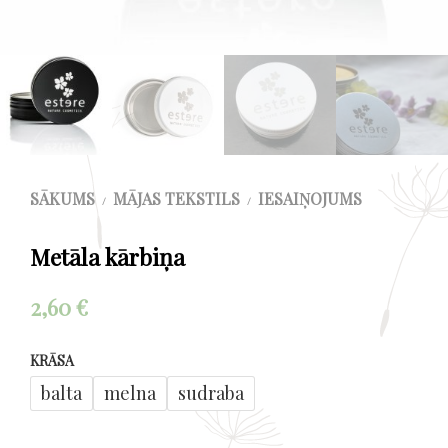
SĀKUMS
MĀJAS TEKSTILS
IESAIŅOJUMS
/
/
Metāla kārbiņa
2,60
€
KRĀSA
balta
melna
sudraba