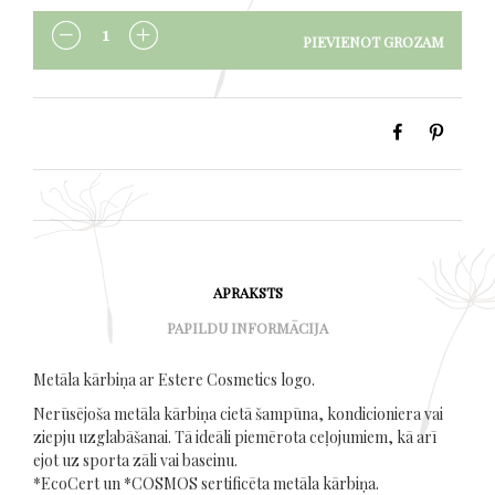
PIEVIENOT GROZAM
DAUDZUMS
APRAKSTS
PAPILDU INFORMĀCIJA
Metāla kārbiņa ar Estere Cosmetics logo.
Nerūsējoša metāla kārbiņa cietā šampūna, kondicioniera vai
ziepju uzglabāšanai. Tā ideāli piemērota ceļojumiem, kā arī
ejot uz sporta zāli vai baseinu.
*EcoCert un *COSMOS sertificēta metāla kārbiņa.