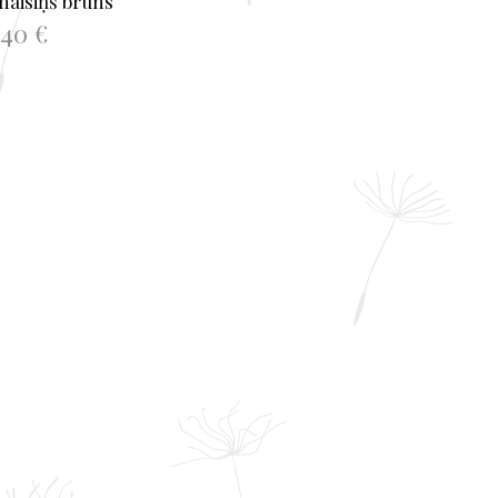
aisiņš brūns
,40
€
NOT GROZAM