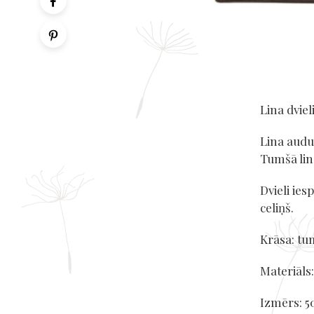
Lina dvieli
Lina audu
Tumšā lin
Dvieli ies
celiņš.
Krāsa: tu
Materiāls
Izmērs: 5