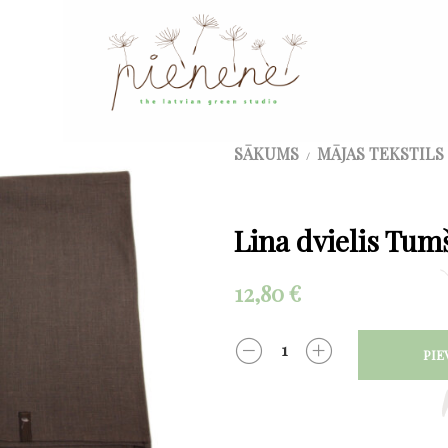
SĀKUMS
MĀJAS TEKSTILS
/
Lina dvielis Tum
12,80
€
PIE
DAUDZUMS