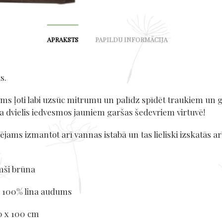
APRAKSTS
PAPILDU INFORMĀCIJA
s.
ms ļoti labi uzsūc mitrumu un palīdz spīdēt traukiem un 
a dvielis iedvesmos jauniem garšas šedevriem virtuvē!
pējams izmantot arī vannas istabā un tas lieliski izskatās ar
mši brūna
: 100% lina audums
0 x 100 cm