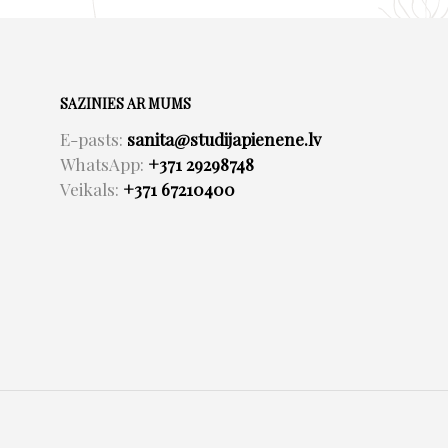
SAZINIES AR MUMS
E-pasts:
sanita@studijapienene.lv
WhatsApp:
+371 29298748
Veikals:
+371 67210400