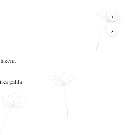
glāzēm.
ī kā galda