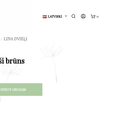
LATVISKI
0
G
r
LINA DVIEĻI
/
o
z
ši brūns
s
VIENOT GROZAM