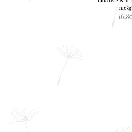
Lina dvielis ar
mežģ
16,8
PIEVIENOT