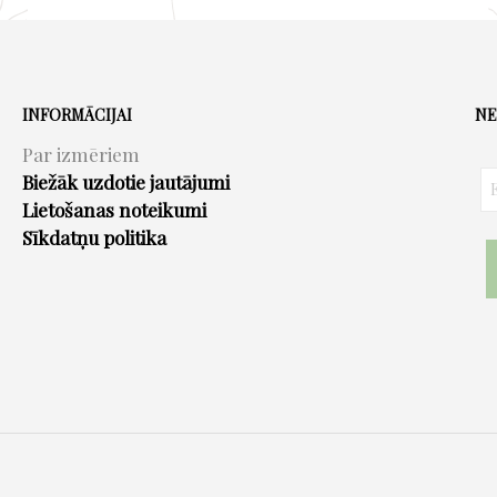
multiple
variants.
The
options
INFORMĀCIJAI
NE
may
Par izmēriem
be
Biežāk uzdotie jautājumi
chosen
Lietošanas noteikumi
on
Sīkdatņu politika
the
product
page