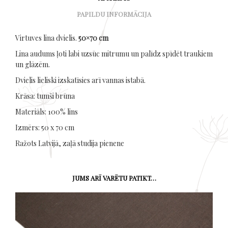
PAPILDU INFORMĀCIJA
Virtuves lina dvielis.
50×70 cm
Lina audums ļoti labi uzsūc mitrumu un palīdz spīdēt traukiem
un glāzēm.
Dvielis lieliski izskatīsies arī vannas istabā.
Krāsa: tumši brūna
Materiāls: 100% lins
Izmērs: 50 x 70 cm
Ražots Latvijā, zaļā studija pienene
JUMS ARĪ VARĒTU PATIKT…