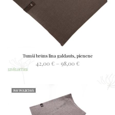
Tumši brūns lina galdauts, pienene
Price
42,00
€
–
98,00
€
range:
This
IZVĒLIETIES
42,00 €
prod
through
has
98,00 €
mult
varia
NAV NOLIKTAVĀ
The
opti
may
be