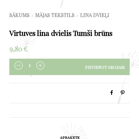
SĀKUMS
MĀJAS TEKSTILS
LINA DVIEĻI
/
/
Virtuves lina dvielis Tumši brūns
9,80
€
PIEVIENOT GROZAM
DAUDZUMS
APRAKSTS