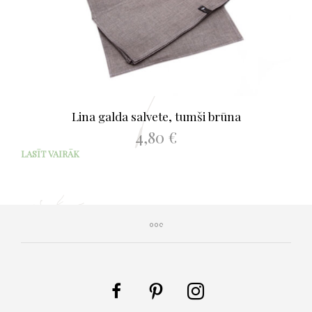
chos
on
the
prod
page
Lina galda salvete, tumši brūna
4,80
€
LASĪT VAIRĀK