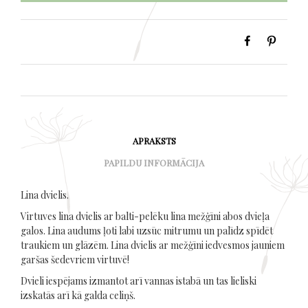
APRAKSTS
PAPILDU INFORMĀCIJA
Lina dvielis.
Virtuves lina dvielis ar balti-pelēku lina mežģīni abos dvieļa
galos. Lina audums ļoti labi uzsūc mitrumu un palīdz spīdēt
traukiem un glāzēm. Lina dvielis ar mežģīni iedvesmos jauniem
garšas šedevriem virtuvē!
Dvieli iespējams izmantot arī vannas istabā un tas lieliski
izskatās arī kā galda celiņš.