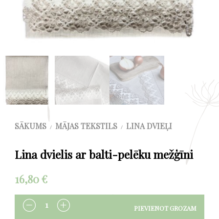
SĀKUMS
MĀJAS TEKSTILS
LINA DVIEĻI
/
/
Lina dvielis ar balti-pelēku mežģīni
16,80
€
PIEVIENOT GROZAM
DAUDZUMS