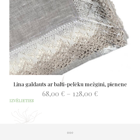
Lina galdauts ar balti-pelēku mežgīni, pienene
Price
68,00
€
–
128,00
€
range:
This
IZVĒLIETIES
68,00 €
prod
through
has
128,00 €
mult
varia
The
opti