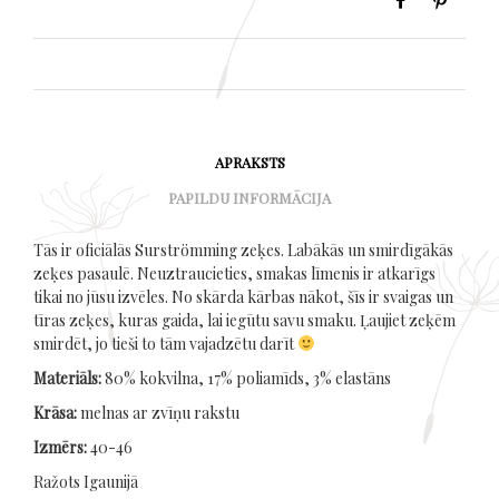
APRAKSTS
PAPILDU INFORMĀCIJA
Tās ir oficiālās Surströmming zeķes. Labākās un smirdīgākās
zeķes pasaulē. Neuztraucieties, smakas līmenis ir atkarīgs
tikai no jūsu izvēles. No skārda kārbas nākot, šīs ir svaigas un
tīras zeķes, kuras gaida, lai iegūtu savu smaku. Ļaujiet zeķēm
smirdēt, jo tieši to tām vajadzētu darīt
Materiāls:
80% kokvilna, 17% poliamīds, 3% elastāns
Krāsa:
melnas ar zvīņu rakstu
Izmērs:
40-46
Ražots Igaunijā