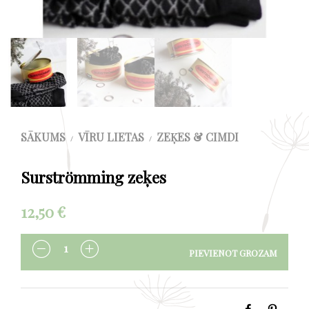
SĀKUMS
VĪRU LIETAS
ZEĶES & CIMDI
/
/
Surströmming zeķes
12,50
€
PIEVIENOT GROZAM
DAUDZUMS