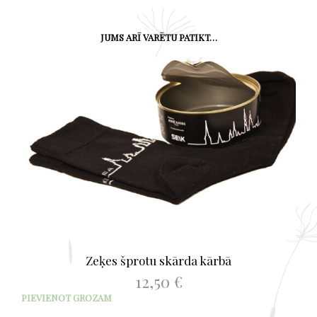
JUMS ARĪ VARĒTU PATIKT…
Zeķes šprotu skārda kārbā
12,50
€
PIEVIENOT GROZAM