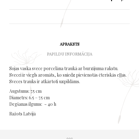
APRAKSTS
PAPILDU INFORMĀCIJA
Sojas vaska svece porcelāna traukā ar burzījuma rakstu.
Svecei ir viegls aromāts, ko sniedz pievienotās ēteriskās eļļas.
Sveces trauks ir atkārtoti uzpildāms.
Augstums: 7.5 cm
Diametrs: 6.5 – 7.5 cm
Degšanas ilgums: ~ 40 h
Ražots Latvijā