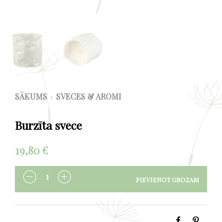
SĀKUMS
SVECES & AROMI
/
Burzīta svece
19,80
€
PIEVIENOT GROZAM
DAUDZUMS