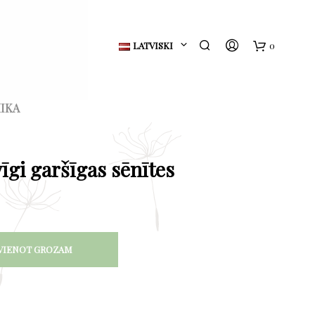
LATVISKI
0
G
r
IKA
o
z
īgi garšīgas sēnītes
s
VIENOT GROZAM