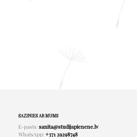
SAZINIES AR MUMS
E-pasts:
sanita@studijapienene.lv
WhatsApp:
+371 29298748