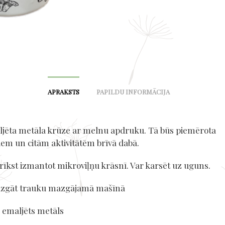
APRAKSTS
PAPILDU INFORMĀCIJA
ljēta metāla krūze ar melnu apdruku. Tā būs piemērota
iem un citām aktivitātēm brīvā dabā.
rīkst izmantot mikroviļņu krāsnī. Var karsēt uz uguns.
azgāt trauku mazgājamā mašīnā
emaljēts metāls