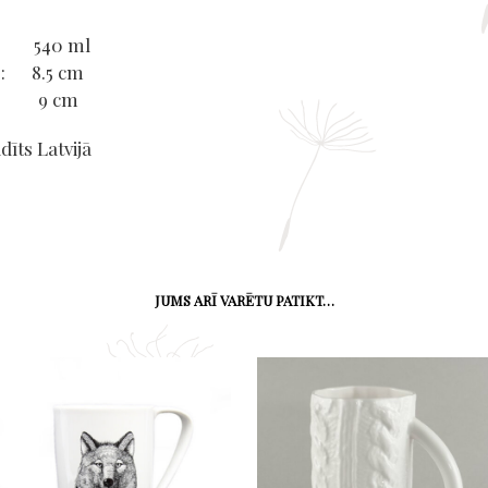
: 540 ml
: 8.5 cm
s: 9 cm
dīts Latvijā
JUMS ARĪ VARĒTU PATIKT…