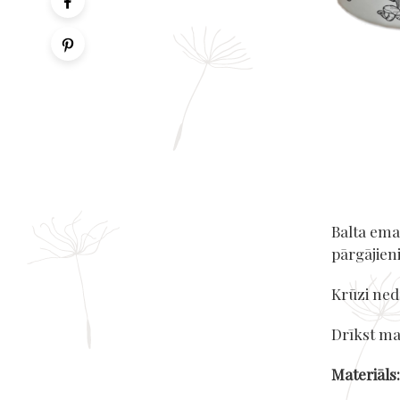
Balta ema
pārgājien
Krūzi ned
Drīkst m
Materiāls: