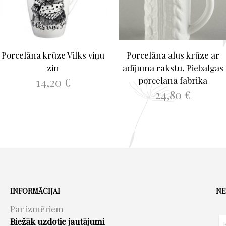
Porcelāna krūze Vilks viņu
Porcelāna alus krūze ar
zin
adījuma rakstu, Piebalgas
14,20
€
porcelāna fabrika
24,80
€
PIEVIENOT GROZAM
PIEVIENOT GROZAM
INFORMĀCIJAI
NE
Par izmēriem
Biežāk uzdotie jautājumi