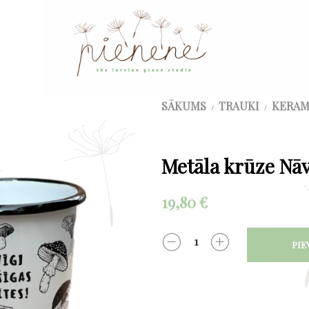
SĀKUMS
TRAUKI
KERAM
/
/
Metāla krūze Nāv
19,80
€
PIE
DAUDZUMS