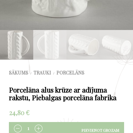
SĀKUMS
TRAUKI
PORCELĀNS
/
/
Porcelāna alus krūze ar adījuma
rakstu, Piebalgas porcelāna fabrika
24,80
€
PIEVIENOT GROZAM
DAUDZUMS