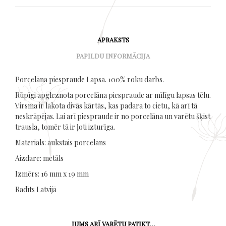
APRAKSTS
PAPILDU INFORMĀCIJA
Porcelāna piespraude Lapsa. 100% roku darbs.
Rūpīgi apgleznota porcelāna piespraude ar mīlīgu lapsas tēlu.
Virsma ir lakota divās kārtās, kas padara to cietu, kā arī tā
neskrāpējas. Lai arī piespraude ir no porcelāna un varētu šķist
trausla, tomēr tā ir ļoti izturīga.
Materiāls: aukstais porcelāns
Aizdare: metāls
Izmērs: 16 mm x 19 mm
Radīts Latvijā
JUMS ARĪ VARĒTU PATIKT…