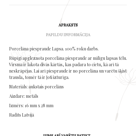
APRAKSTS
PAPILDU INFORMĀCIJA
Porcelāna piespraude Lapsa. 100% roku darbs.
Rūpīgi apgleznota porcelāna piespraude ar mīlīgu lapsas tēlu.
Virsma ir lakota divās kārtās, kas padara to cietu, kā arī tā
neskrāpējas. Lai arī piespraude ir no porcelāna un varētu šķist
trausla, tomēr tā ir ļoti izturīga.
Materiāls: aukstais porcelāns
Aizdare: metāls
Izmērs: 16 mm x 28 mm
Radīts Latvijā
JUMS ARĪ VARĒTU PATIKT…