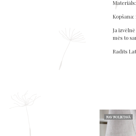
Materiāls:
Kopšana: 
Ja izvēln
mēs to sa
Radīts Lat
NAV NOLIKTAVĀ