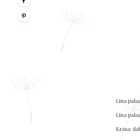
Lina pala
Lina palag
Krāsa: dab