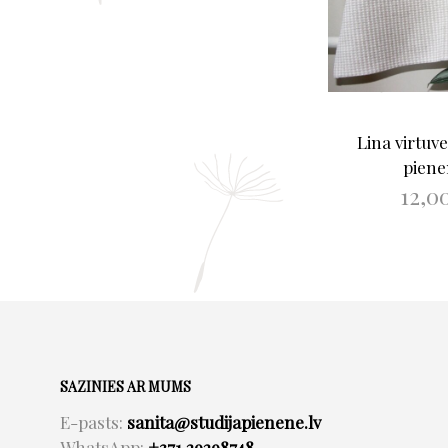
Lina virtuve
pien
12,0
LASĪT V
SAZINIES AR MUMS
E-pasts:
sanita@studijapienene.lv
WhatsApp:
+371 29298748