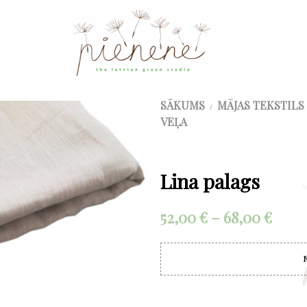
SĀKUMS
MĀJAS TEKSTILS
/
VEĻA
Lina palags
Price
52,00
€
–
68,00
€
rang
52,00
thro