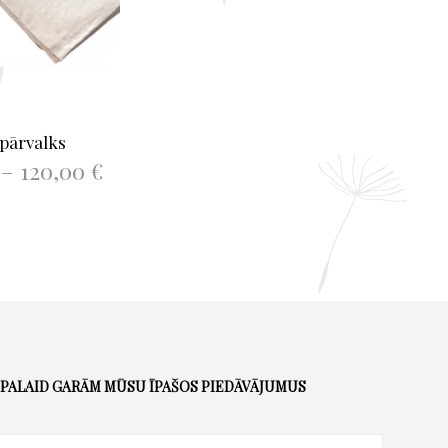
 pārvalks
Price
–
120,00
€
range:
This
ĒLIETIES
82,00 €
product
through
has
120,00 €
multiple
variants.
The
options
may
PALAID GARĀM MŪSU ĪPAŠOS PIEDĀVĀJUMUS
be
chosen