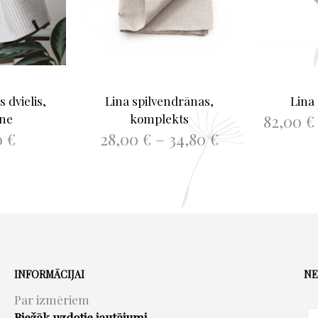
s dvielis,
Lina spilvendrānas,
Lina
82,00
€
ene
komplekts
Price
0
€
28,00
€
–
34,80
€
IZV
range:
This
AIRĀK
IZVĒLIETIES
28,00 €
product
through
has
34,80 €
multiple
variants.
The
options
INFORMĀCIJAI
NE
may
Par izmēriem
be
Biežāk uzdotie jautājumi