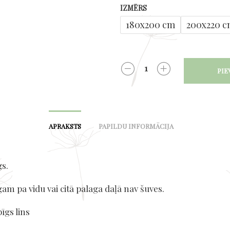
68,00
IZMĒRS
180x200 cm
200x220 
PIE
DAUDZUMS
APRAKSTS
PAPILDU INFORMĀCIJA
gs.
am pa vidu vai citā palaga daļā nav šuves.
īgs lins