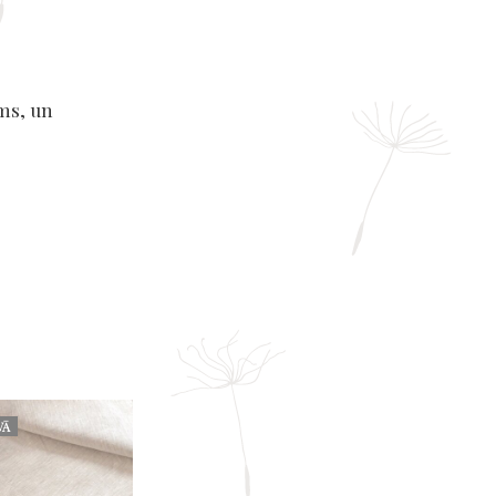
ums, un
VĀ