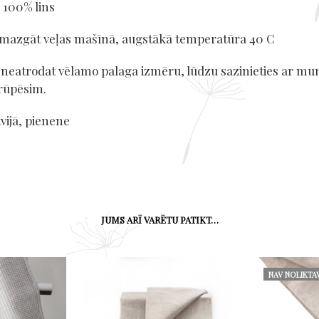
 100% lins
mazgāt veļas mašīnā, augstākā temperatūra 40 C
ē neatrodat vēlamo palaga izmēru, lūdzu sazinieties ar m
rūpēsim.
vijā, pienene
JUMS ARĪ VARĒTU PATIKT…
NAV NOLIKTA