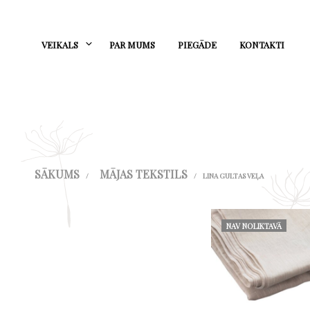
VEIKALS
PAR MUMS
PIEGĀDE
KONTAKTI
SĀKUMS
MĀJAS TEKSTILS
/
/
LINA GULTAS VEĻA
NAV NOLIKTAVĀ