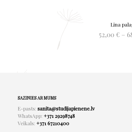
Lina pala
52,00
€
–
6
IZVĒLIETI
SAZINIES AR MUMS
E-pasts:
sanita@studijapienene.lv
WhatsApp:
+371 29298748
Veikals:
+371 67210400