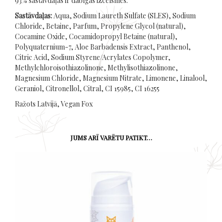
93% sastāvdaļas ir dabīgas izcelsmes.
Sastāvdaļas:
Aqua, Sodium Laureth Sulfate (SLES), Sodium
Chloride, Betaine, Parfum, Propylene Glycol (natural),
Cocamine Oxide, Cocamidopropyl Betaine (natural),
Polyquaternium-7, Aloe Barbadensis Extract, Panthenol,
Citric Acid, Sodium Styrene/Acrylates Copolymer,
Methylchloroisothiazolinone, Methylisothiazolinone,
Magnesium Chloride, Magnesium Nitrate, Limonene, Linalool,
Geraniol, Citronellol, Citral, CI 15985, CI 16255
Ražots Latvijā, Vegan Fox
JUMS ARĪ VARĒTU PATIKT…