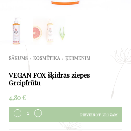
SĀKUMS
KOSMĒTIKA
ĶERMENIM
/
/
VEGAN FOX šķidrās ziepes
Greipfrūtu
4,80
€
PIEVIENOT GROZAM
DAUDZUMS