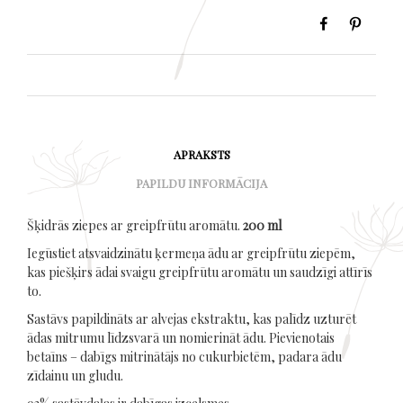
APRAKSTS
PAPILDU INFORMĀCIJA
Šķidrās ziepes ar greipfrūtu aromātu.
200 ml
Iegūstiet atsvaidzinātu ķermeņa ādu ar greipfrūtu ziepēm,
kas piešķirs ādai svaigu greipfrūtu aromātu un saudzīgi attīrīs
to.
Sastāvs papildināts ar alvejas ekstraktu, kas palīdz uzturēt
ādas mitrumu līdzsvarā un nomierināt ādu. Pievienotais
betaīns – dabīgs mitrinātājs no cukurbietēm, padara ādu
zīdainu un gludu.