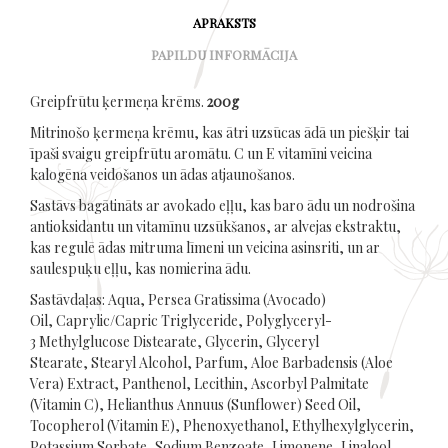
APRAKSTS
PAPILDU INFORMĀCIJA
Greipfrūtu ķermeņa krēms.
200g
Mitrinošo ķermeņa krēmu, kas ātri uzsūcas ādā un piešķir tai
īpaši svaigu greipfrūtu aromātu. C un E vitamīni veicina
kalogēna veidošanos un ādas atjaunošanos.
Sastāvs bagātināts ar avokado eļļu, kas baro ādu un nodrošina
antioksidantu un vitamīnu uzsūkšanos, ar alvejas ekstraktu,
kas regulē ādas mitruma līmeni un veicina asinsriti, un ar
saulespuķu eļļu, kas nomierina ādu.
Sastāvdaļas: Aqua, Persea Gratissima (Avocado)
Oil, Caprylic/Capric Triglyceride, Polyglyceryl-
3 Methylglucose Distearate, Glycerin, Glyceryl
Stearate, Stearyl Alcohol, Parfum, Aloe Barbadensis (Aloe
Vera) Extract, Panthenol, Lecithin, Ascorbyl Palmitate
(Vitamin C), Helianthus Annuus (Sunflower) Seed Oil,
Tocopherol (Vitamin E), Phenoxyethanol, Ethylhexylglycerin,
Potassium Sorbate, Sodium Benzoate, Limonene, Linalool,