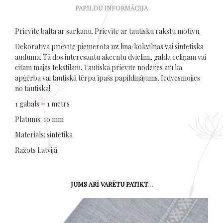
PAPILDU INFORMĀCIJA
Prievīte balta ar sarkanu. Prievīte ar tautisku rakstu motīvu.
Dekoratīvā prievīte piemērota uz lina/kokvilnas vai sintētiska
auduma. Tā dos interesantu akcentu dvielim, galda celiņam vai
citam mājas tekstilam. Tautiskā prievīte noderēs arī kā
apģērba vai tautiskā tērpa īpašs papildinājums. Iedvesmojies
no tautiskā!
1 gabals = 1 metrs
Platums: 1o mm
Materiāls: sintētika
Ražots Latvijā
JUMS ARĪ VARĒTU PATIKT…