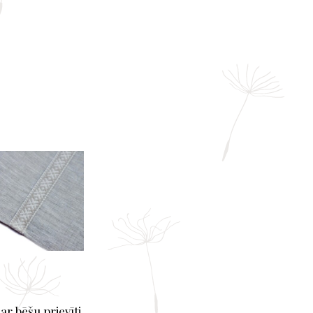
 ar bēšu prievīti