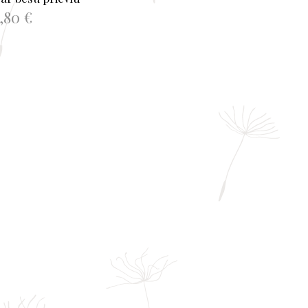
6,80
€
NOT GROZAM