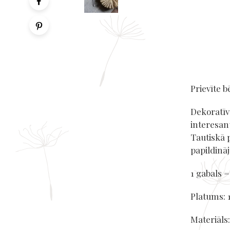
Prievīte b
Dekoratīv
interesan
Tautiskā p
papildinā
1 gabals =
Platums:
Materiāls