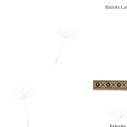
Ražots Lat
Prievīte