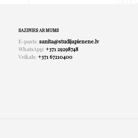
SAZINIES AR MUMS
E-pasts:
sanita@studijapienene.lv
WhatsApp:
+371 29298748
Veikals:
+371 67210400