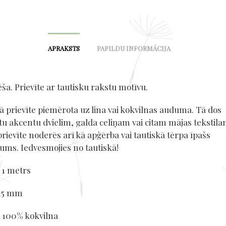
APRAKSTS
PAPILDU INFORMĀCIJA
ēša. Prievīte ar tautisku rakstu motīvu.
ā prievīte piemērota uz lina vai kokvilnas auduma. Tā dos
tu akcentu dvielim, galda celiņam vai citam mājas tekstila
rievīte noderēs arī kā apģērba vai tautiskā tērpa īpašs
jums. Iedvesmojies no tautiskā!
 1 metrs
 15 mm
: 100% kokvilna