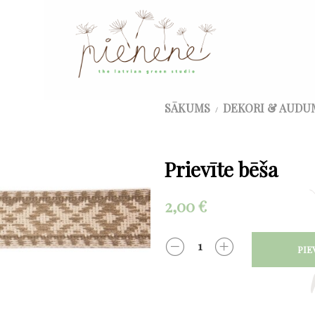
SĀKUMS
DEKORI & AUDU
/
Prievīte bēša
2,00
€
PIE
DAUDZUMS