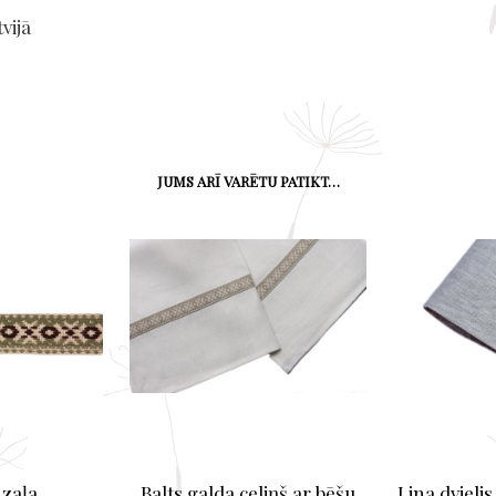
vijā
JUMS ARĪ VARĒTU PATIKT…
 zaļa
Balts galda celiņš ar bēšu
Lina dvielis