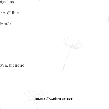
īgs lins
 100% lins
 izmēri:
vijā, pienene
JUMS ARĪ VARĒTU PATIKT…