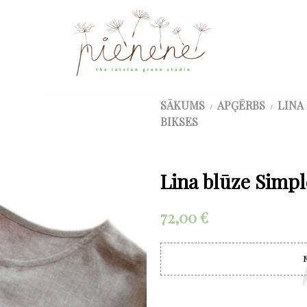
SĀKUMS
APĢĒRBS
LINA
/
/
BIKSES
Lina blūze Simpl
72,00
€