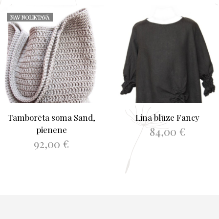
NAV NOLIKTAVĀ
Tamborēta soma Sand,
Lina blūze Fancy
84,00
€
pienene
92,00
€
This
IZVĒLIETIES
product
LASĪT VAIRĀK
has
multiple
variants.
The