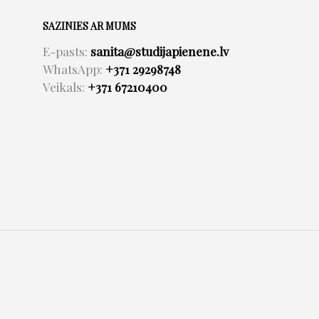
SAZINIES AR MUMS
E-pasts:
sanita@studijapienene.lv
WhatsApp:
+371 29298748
Veikals:
+371 67210400