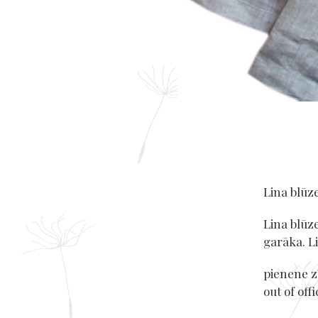
Lina blūz
Lina blūz
garāka. L
pienene zī
out of offi