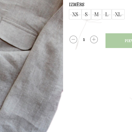
IZMĒRS
XS
S
M
L
XL
PIE
DAUDZUMS