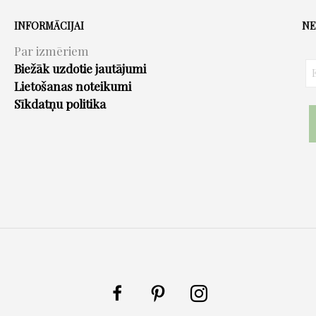
options
may
INFORMĀCIJAI
NE
be
Par izmēriem
chosen
Biežāk uzdotie jautājumi
on
Lietošanas noteikumi
the
Sīkdatņu politika
product
page