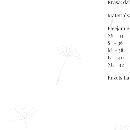
Krāsa: dab
Materiāls:
Pieejamie
XS – 34
S – 36
M – 38
L – 40
XL – 42
Ražots Lat