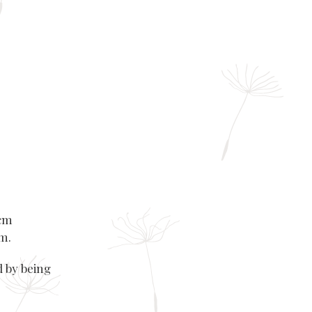
 cm
ēm.
d by being