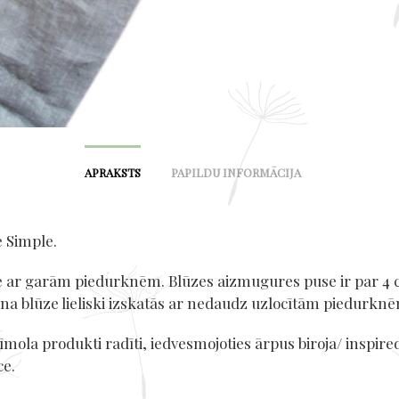
APRAKSTS
PAPILDU INFORMĀCIJA
e Simple.
e ar garām piedurknēm. Blūzes aizmugures puse ir par 4
ina blūze lieliski izskatās ar nedaudz uzlocītām piedurkn
mola produkti radīti, iedvesmojoties ārpus biroja/ inspire
ce.