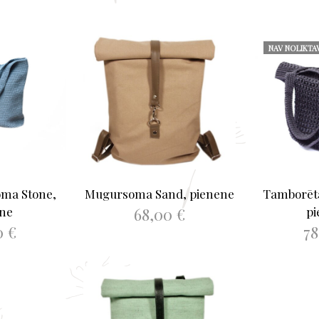
NAV NOLIKTA
ma Stone,
Mugursoma Sand, pienene
Tamborēt
68,00
€
ene
pi
0
€
7
PIEVIENOT GROZAM
AIRĀK
LASĪ