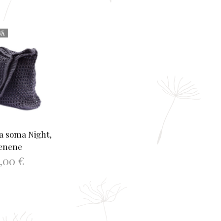
VĀ
a soma Night,
enene
8,00
€
T VAIRĀK