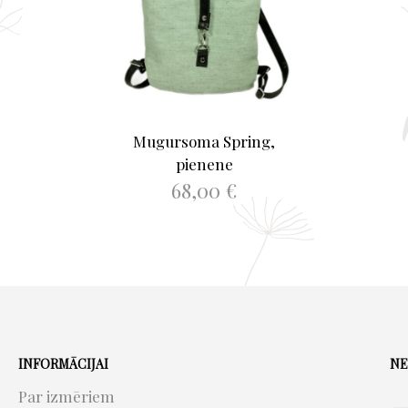
Mugursoma Spring,
pienene
68,00
€
PIEVIENOT GROZAM
INFORMĀCIJAI
NE
Par izmēriem