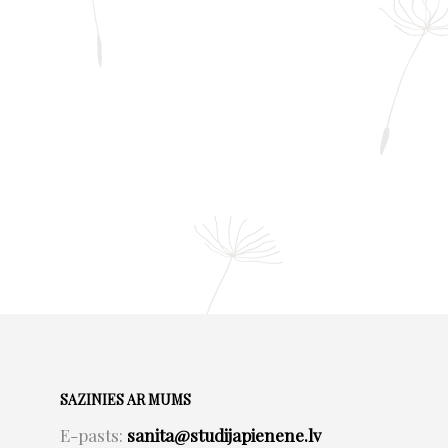
SAZINIES AR MUMS
E-pasts:
sanita@studijapienene.lv