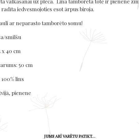
rta valkāšanai uz pleca. Lina tamborētā tote ir pienene zī
radīta iedvesmojoties esot ārpus biroja.
sauli ar neparasto tamborēto somu!
ša/smilšu
5 x 40 cm
garums: 50 cm
 100% lins
vijā, pienene
JUMS ARĪ VARĒTU PATIKT…