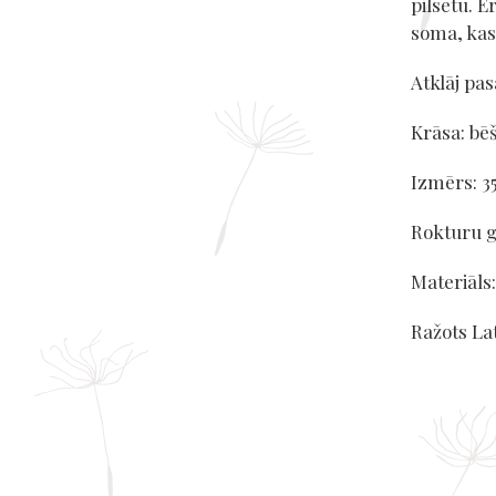
pilsētu. Ē
soma, kas 
Atklāj pa
Krāsa: bē
Izmērs: 3
Rokturu 
Materiāls:
Ražots Lat