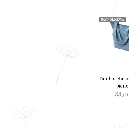
NAV NOLIKTAVĀ
Tamborēta so
pien
88,0
LASĪT V