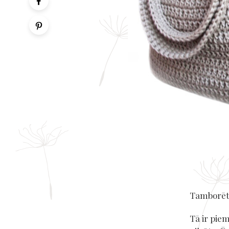
Tamborēta
Tā ir pie