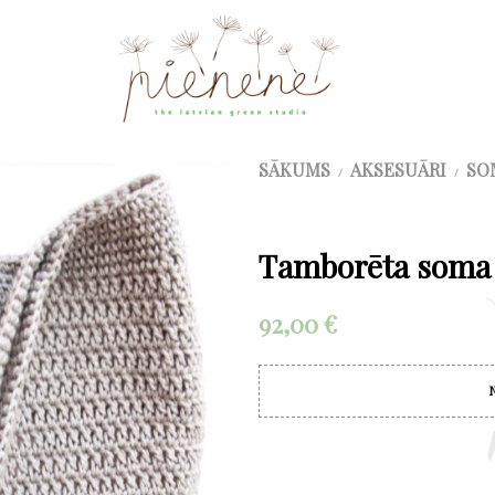
SĀKUMS
AKSESUĀRI
SO
/
/
Tamborēta soma 
92,00
€