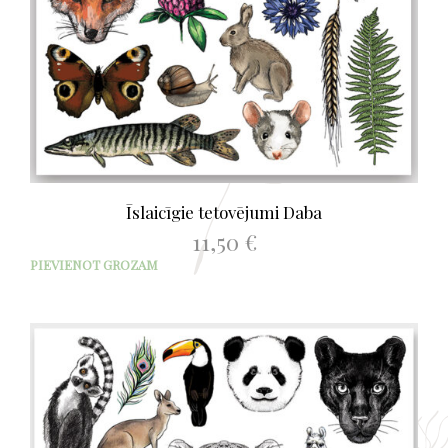
Īslaicīgie tetovējumi Daba
11,50
€
PIEVIENOT GROZAM