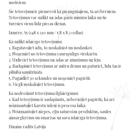
motīviem.
Šie tetovējumi ir piemēroti kā pieaugušajiem, tā arī bērniem.
Tetovējumu var uzlikt uz ādas pāris minūšu laikā un tie
turēsies vienu līdz piecas dienas.
Izmērs: A5 (148 x 210 mm / 5.8 x 8.3 collas)
Kā uzlikt īslaicīgo tetovējumu:
1. Sagatavojiet ādu, to noskalojot un noslaukot.
2. Noņemiet no tetovējuma caurspīdīgo virskārtu.
3. Uzlieciet tetovējumu uz ādas ar zīmējumu uz leju.
4. Saslapiniet tetovējumu ar mitru drānu un paturiet, līdz tas ir
pilnībā samitrināts.
5. Pagaidiet 30 sekundes un noņemiet papīrīti.
6. Viegli noskalojiet tetovējumu.
Kā nodrošināt tetovējuma ilglaicīgumu:
1. Kad tetovējums ir saslapināts, neberzējiet papīrīti, kā arī
neizmantojiet karstu ūdeni šī procesa laikā.
2. Neizmantojiet ziepes, eļļu saturošus produktus, saules
aizsargkrēmu un smaržas uz sava īslaicīgā tetovējuma.
Dizains radīts Latvijā