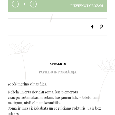
PIEVIENOT GROZAM
DAUDZUMS
APRAKSTS
PAPILDU INFORMĀCIJA
100% merino vilnas filcs.
Neliela un ērta sieviešu soma, kas piemērota
visnepieciešamākajām lietām, kas jāņem līdzi – telefonam,
maciņam, atslēgām un kosmētikai.
Somai ir maza iekškabata un regulējams rokturis. Tā ir bez
oderes.