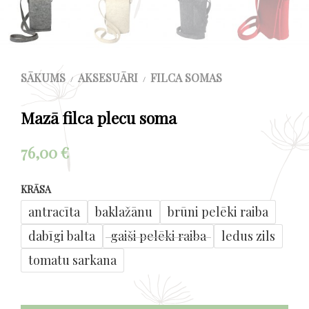
SĀKUMS
AKSESUĀRI
FILCA SOMAS
/
/
Mazā filca plecu soma
76,00
€
KRĀSA
antracīta
baklažānu
brūni pelēki raiba
dabīgi balta
gaiši pelēki raiba
ledus zils
tomatu sarkana