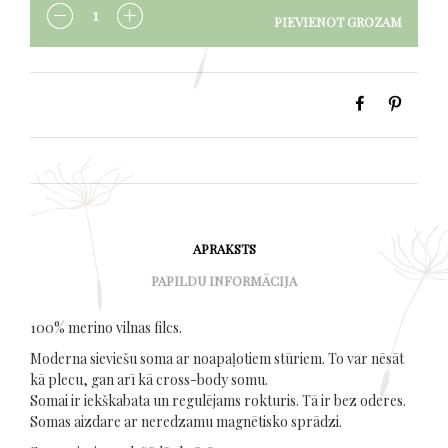
PIEVIENOT GROZAM
DAUDZUMS
APRAKSTS
PAPILDU INFORMĀCIJA
100% merino vilnas filcs.
Moderna sieviešu soma ar noapaļotiem stūriem. To var nēsāt
kā plecu, gan arī kā cross-body somu.
Somai ir iekškabata un regulējams rokturis. Tā ir bez oderes.
Somas aizdare ar neredzamu magnētisko sprādzi.