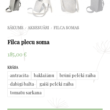
SĀKUMS
AKSESUĀRI
FILCA SOMAS
/
/
Filca plecu soma
185,00
€
KRĀSA
antracīta
baklažānu
brūni pelēki raiba
dabīgi balta
gaiši pelēki raiba
tomatu sarkana