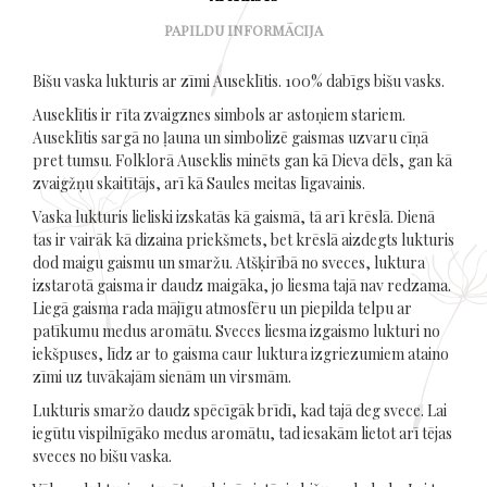
PAPILDU INFORMĀCIJA
Bišu vaska lukturis ar zīmi Auseklītis. 100% dabīgs bišu vasks.
Auseklītis ir rīta zvaigznes simbols ar astoņiem stariem.
Auseklītis sargā no ļauna un simbolizē gaismas uzvaru cīņā
pret tumsu. Folklorā Auseklis minēts gan kā Dieva dēls, gan kā
zvaigžņu skaitītājs, arī kā Saules meitas līgavainis.
Vaska lukturis lieliski izskatās kā gaismā, tā arī krēslā. Dienā
tas ir vairāk kā dizaina priekšmets, bet krēslā aizdegts lukturis
dod maigu gaismu un smaržu. Atšķirībā no sveces, luktura
izstarotā gaisma ir daudz maigāka, jo liesma tajā nav redzama.
Liegā gaisma rada mājīgu atmosfēru un piepilda telpu ar
patīkumu medus aromātu. Sveces liesma izgaismo lukturi no
iekšpuses, līdz ar to gaisma caur luktura izgriezumiem ataino
zīmi uz tuvākajām sienām un virsmām.
Lukturis smaržo daudz spēcīgāk brīdī, kad tajā deg svece. Lai
iegūtu vispilnīgāko medus aromātu, tad iesakām lietot arī tējas
sveces no bišu vaska.