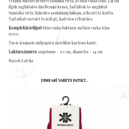
Vēlams lukturi neturēt saulainā vietā, jo bišu vasks balo. Lai tas
ilgāk saglabātos dzeltenajā krāsā, tad labāk to uzglabāt
tumšākā vietā. Sākoties saulainam laikam, ielieciet to kārbā.
Tad atkal varēsiet to iedegt, kad vien vēlēsieties.
Komplektā ietilpst:
bišu vaska lukturis un bišu vaska tējas
svece.
Tas ir iesaiņots zīdpapīrā un ielikts kartona kastē.
Luktura izmērs:
augstums – 10 cm, diametrs – 14 cm
Ražots Latvijā
JUMS ARĪ VARĒTU PATIKT…