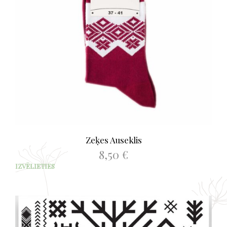
Zeķes Auseklis
8,50
€
This
IZVĒLIETIES
prod
has
mult
varia
The