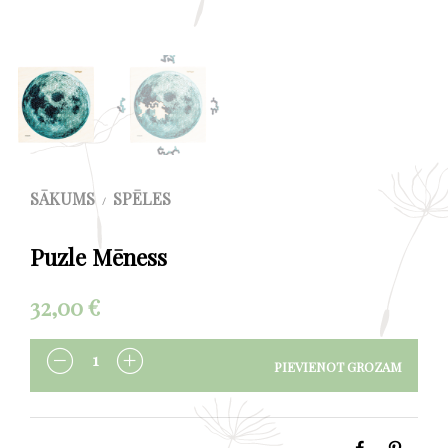
SĀKUMS
SPĒLES
/
Puzle Mēness
32,00
€
PIEVIENOT GROZAM
DAUDZUMS