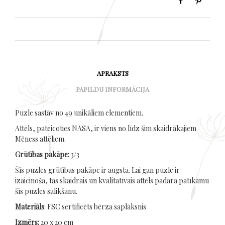
APRAKSTS
PAPILDU INFORMĀCIJA
Puzle sastāv no 49 unikāliem elementiem.
Attēls, pateicoties NASA, ir viens no līdz šim skaidrākajiem
Mēness attēliem.
Grūtības pakāpe:
3/3
Šīs puzles grūtības pakāpe ir augsta. Lai gan puzle ir
izaicinoša, tās skaidrais un kvalitatīvais attēls padara patīkamu
šīs puzles salikšanu.
Materiāls
: FSC sertificēts bērza saplāksnis
Izmērs:
20 x 20 cm