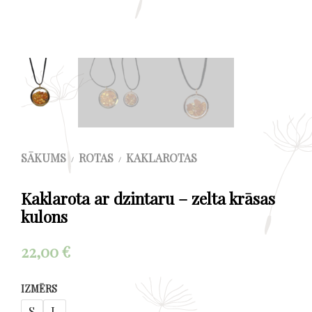
SĀKUMS
ROTAS
KAKLAROTAS
/
/
Kaklarota ar dzintaru – zelta krāsas
kulons
22,00
€
IZMĒRS
S
L