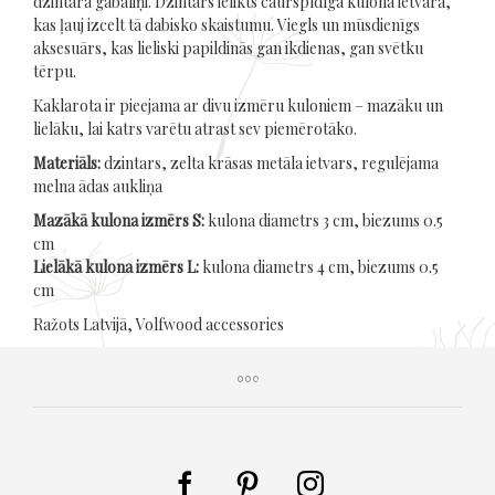
dzintara gabaliņi. Dzintars ielikts caurspīdīgā kulona ietvarā,
kas ļauj izcelt tā dabisko skaistumu. Viegls un mūsdienīgs
aksesuārs, kas lieliski papildinās gan ikdienas, gan svētku
tērpu.
Kaklarota ir pieejama ar divu izmēru kuloniem – mazāku un
lielāku, lai katrs varētu atrast sev piemērotāko.
Materiāls:
dzintars, zelta krāsas metāla ietvars, regulējama
melna ādas aukliņa
Mazākā kulona izmērs S:
kulona diametrs 3 cm, biezums 0.5
cm
Lielākā kulona izmērs L:
kulona diametrs 4 cm, biezums 0.5
cm
Ražots Latvijā, Volfwood accessories