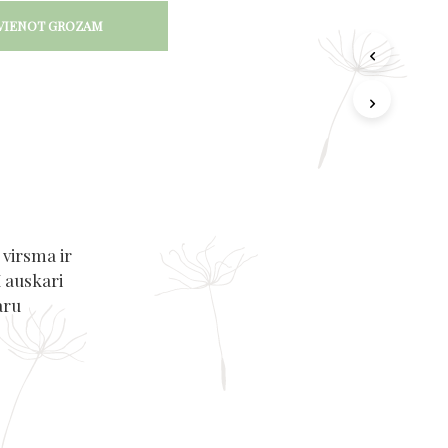
VIENOT GROZAM
 virsma ir
ī auskari
aru