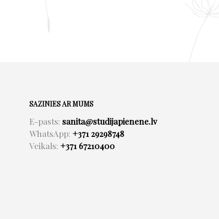
SAZINIES AR MUMS
E-pasts:
sanita@studijapienene.lv
WhatsApp:
+371 29298748
Veikals:
+371 67210400