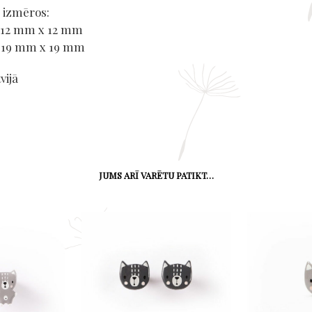
2 izmēros:
 12 mm x 12 mm
: 19 mm x 19 mm
vijā
JUMS ARĪ VARĒTU PATIKT…