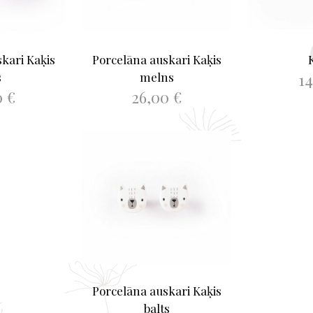
kari Kaķis
Porcelāna auskari Kaķis
1
s
melns
0
€
26,00
€
PIEVIE
This
 GROZAM
IZVĒLIETIES
product
has
multiple
variants.
The
options
may
be
chosen
Porcelāna auskari Kaķis
on
balts
the