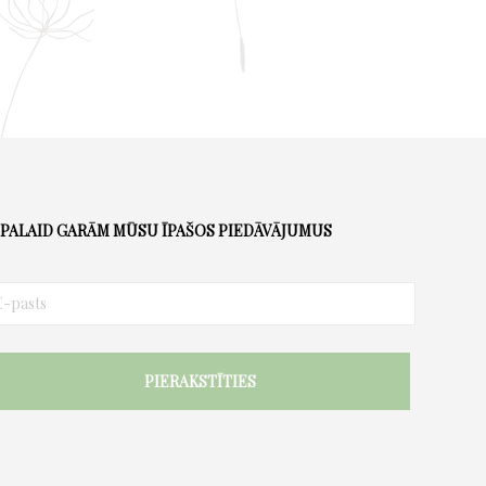
PALAID GARĀM MŪSU ĪPAŠOS PIEDĀVĀJUMUS