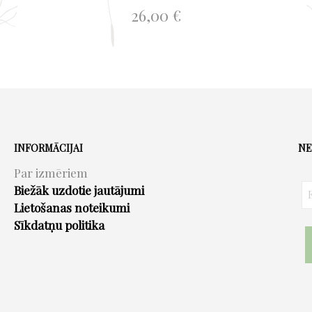
26,00
€
product
page
This
IZVĒLIETIES
product
has
multiple
variants.
The
options
INFORMĀCIJAI
NE
may
Par izmēriem
be
Biežāk uzdotie jautājumi
chosen
Lietošanas noteikumi
on
Sīkdatņu politika
the
product
page