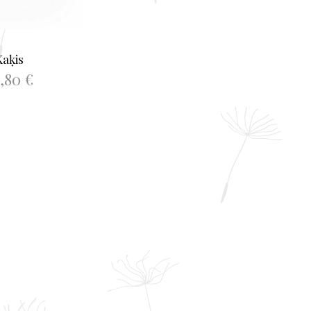
Kaķis
4,80
€
NOT GROZAM