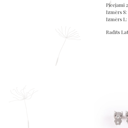
Pieejami 
Izmērs S:
Izmērs L
Radīts Lat