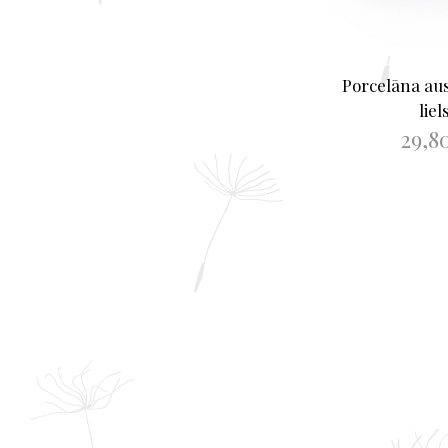
Porcelāna aus
liel
29,8
PIEVIENOT