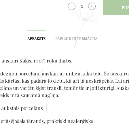
PIE
DAUDZUMS
APRAKSTS
PAPILDU INFORMĀCIJA
 auskari Kaķis. 100% roku darbs.
gleznoti porcelāna auskari ar mīlīgu kaķa tēlu. Šo auskaru
ās kārtās, kas padara to cietu, kā arī tā neskrāpējas. Lai ar
elāna un varētu šķist trausli, tomēr tie ir ļoti izturīgi. Ausk
eids ir tā saucamā nagliņa.
: aukstais porcelāns
nerūsējošais tērauds, praktiski nealerģisks