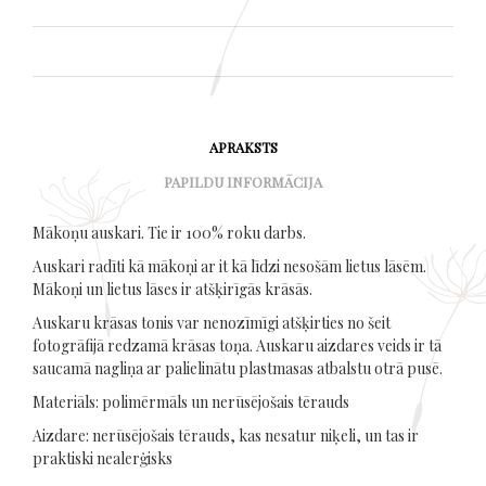
APRAKSTS
PAPILDU INFORMĀCIJA
Mākoņu auskari. Tie ir 100% roku darbs.
Auskari radīti kā mākoņi ar it kā līdzi nesošām lietus lāsēm.
Mākoņi un lietus lāses ir atšķirīgās krāsās.
Auskaru krāsas tonis var nenozīmīgi atšķirties no šeit
fotogrāfijā redzamā krāsas toņa. Auskaru aizdares veids ir tā
saucamā nagliņa ar palielinātu plastmasas atbalstu otrā pusē.
Materiāls: polimērmāls un nerūsējošais tērauds
Aizdare: nerūsējošais tērauds, kas nesatur niķeli, un tas ir
praktiski nealerģisks