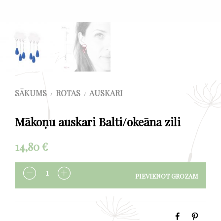
SĀKUMS
ROTAS
AUSKARI
/
/
Mākoņu auskari Balti/okeāna zili
14,80
€
PIEVIENOT GROZAM
DAUDZUMS