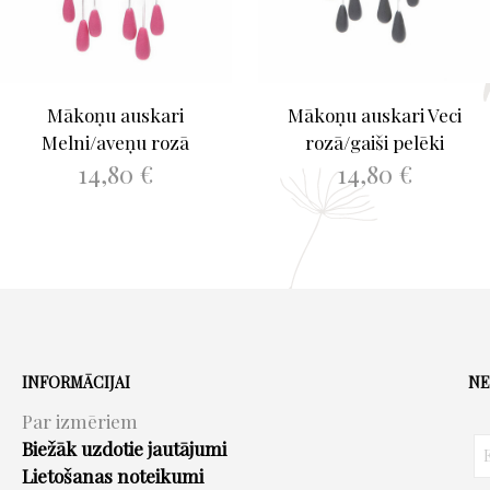
Mākoņu auskari
Mākoņu auskari Veci
Melni/aveņu rozā
rozā/gaiši pelēki
14,80
€
14,80
€
PIEVIENOT GROZAM
PIEVIENOT GROZAM
INFORMĀCIJAI
NE
Par izmēriem
Biežāk uzdotie jautājumi
Lietošanas noteikumi