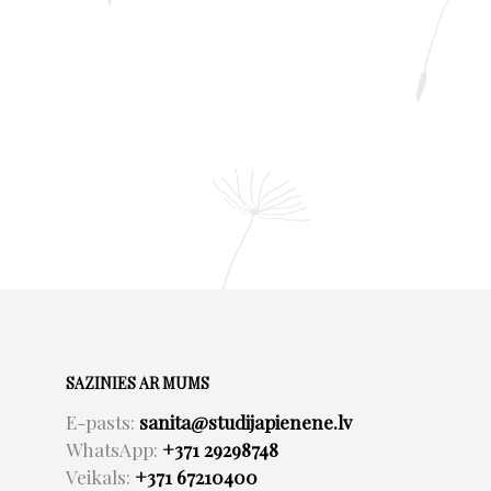
SAZINIES AR MUMS
E-pasts:
sanita@studijapienene.lv
WhatsApp:
+371 29298748
Veikals:
+371 67210400