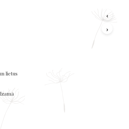
un lietus
redzamā