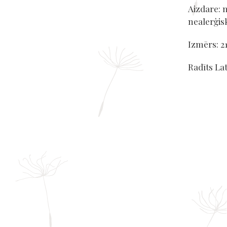
Aizdare: n
nealerģis
Izmērs: 
Radīts Lat