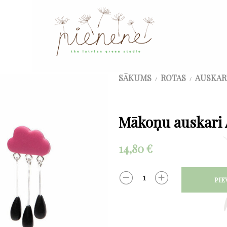
SĀKUMS
ROTAS
AUSKAR
/
/
Mākoņu auskari 
14,80
€
PIE
DAUDZUMS