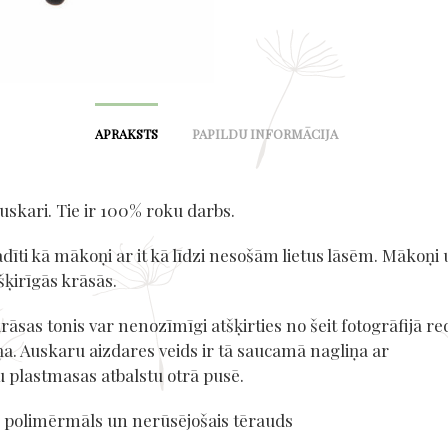
APRAKSTS
PAPILDU INFORMĀCIJA
skari. Tie ir 100% roku darbs.
dīti kā mākoņi ar it kā līdzi nesošām lietus lāsēm. Mākoņi 
tšķirīgās krāsās.
rāsas tonis var nenozīmīgi atšķirties no šeit fotogrāfijā 
ņa. Auskaru aizdares veids ir tā saucamā nagliņa ar
u plastmasas atbalstu otrā pusē.
: polimērmāls un nerūsējošais tērauds