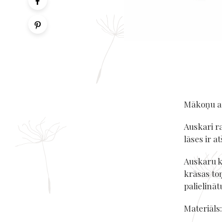
Mākoņu au
Auskari ra
lāses ir a
Auskaru k
krāsas to
palielināt
Materiāls