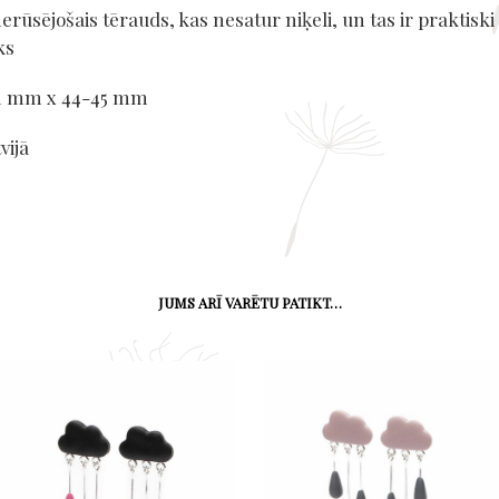
erūsējošais tērauds, kas nesatur niķeli, un tas ir praktiski
ks
21 mm x 44-45 mm
vijā
JUMS ARĪ VARĒTU PATIKT…