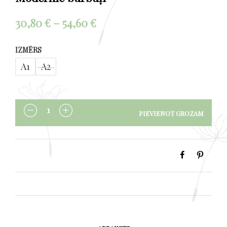
Price
30,80
€
–
54,60
€
range:
IZMĒRS
30,80 €
A1
A2
through
54,60 €
PIEVIENOT GROZAM
DAUDZUMS