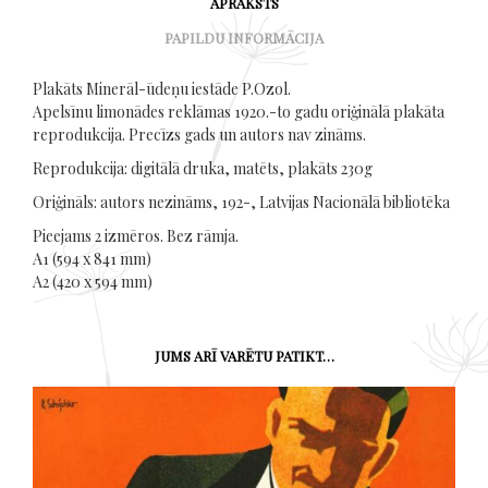
APRAKSTS
PAPILDU INFORMĀCIJA
Plakāts Minerāl-ūdeņu iestāde P.Ozol.
Apelsīnu limonādes reklāmas 1920.-to gadu oriģinālā plakāta
reprodukcija. Precīzs gads un autors nav zināms.
Reprodukcija: digitālā druka, matēts, plakāts 230g
Oriģināls: autors nezināms, 192-, Latvijas Nacionālā bibliotēka
Pieejams 2 izmēros. Bez rāmja.
A1 (594 x 841 mm)
A2 (420 x 594 mm)
JUMS ARĪ VARĒTU PATIKT…