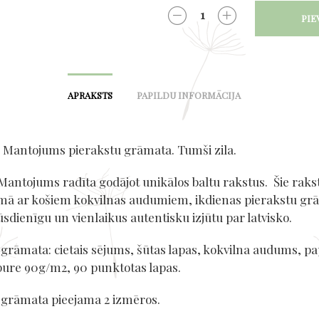
PIE
DAUDZUMS
APRAKSTS
PAPILDU INFORMĀCIJA
s Mantojums pierakstu grāmata. Tumši zila.
 Mantojums radīta godājot unikālos baltu rakstus. Šie rakst
mā ar košiem kokvilnas audumiem, ikdienas pierakstu g
sdienīgu un vienlaikus autentisku izjūtu par latvisko.
 grāmata: cietais sējums, šūtas lapas, kokvilna audums, pa
re 90g/m2, 90 punktotas lapas.
 grāmata pieejama 2 izmēros.