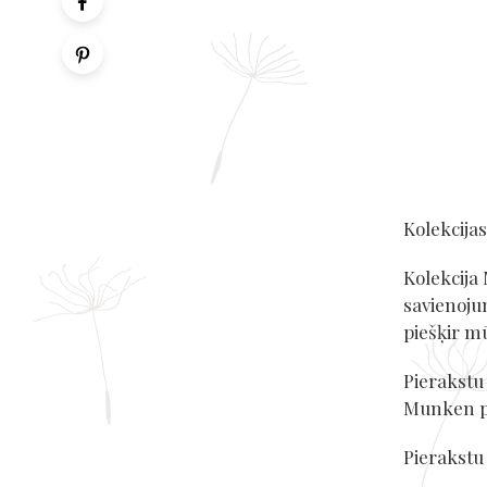
Kolekcija
Kolekcija
savienoju
piešķir mū
Pierakstu
Munken pu
Pierakstu