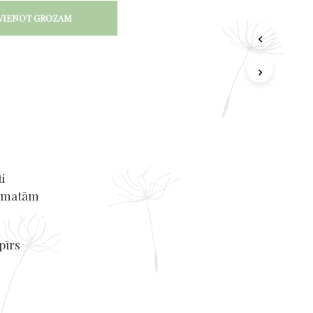
VIENOT GROZAM
i
rāmatām
pīrs