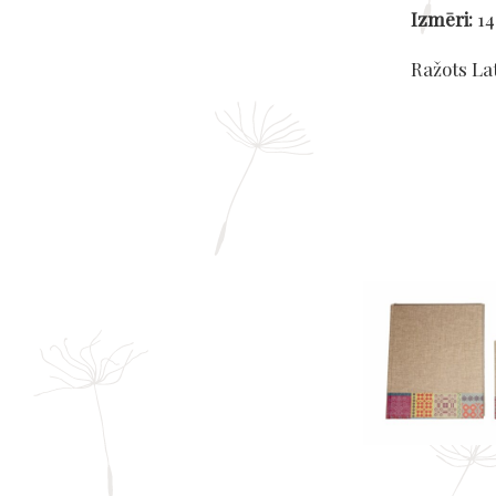
Izmēri:
14
Ražots La