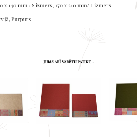
0 x 140 mm / S izmērs, 170 x 210 mm/ L izmērs
tvijā, Purpurs
JUMS ARĪ VARĒTU PATIKT…