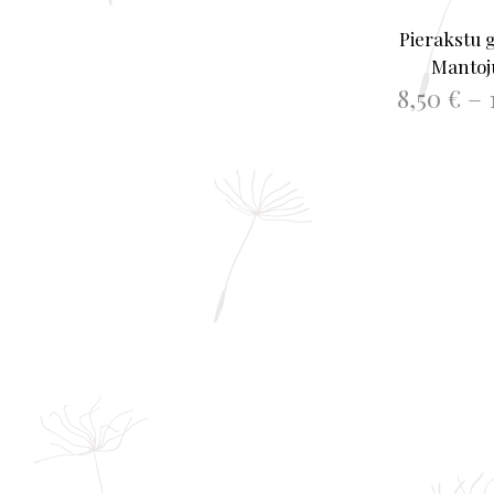
Pierakstu 
Manto
8,50
€
–
IZVĒLIE