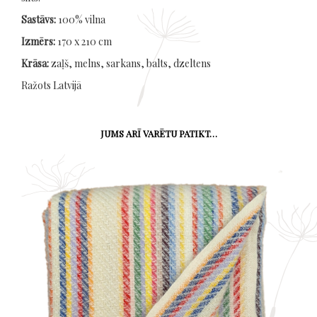
Sastāvs:
100% vilna
Izmērs:
170 х 210 cm
Krāsa:
zaļš, melns, sarkans, balts, dzeltens
Ražots Latvijā
JUMS ARĪ VARĒTU PATIKT…