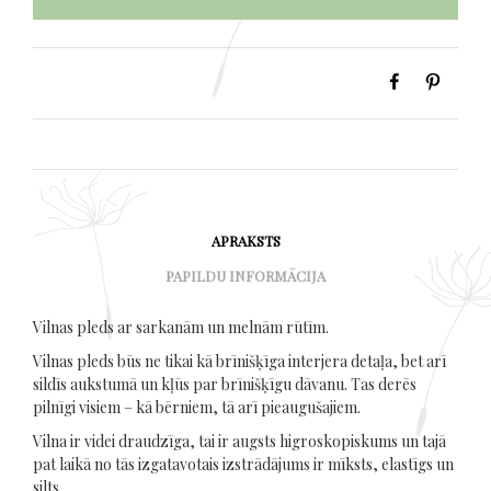
APRAKSTS
PAPILDU INFORMĀCIJA
Vilnas pleds ar sarkanām un melnām rūtīm.
Vilnas pleds būs ne tikai kā brīnišķīga interjera detaļa, bet arī
sildīs aukstumā un kļūs par brīnišķīgu dāvanu. Tas derēs
pilnīgi visiem – kā bērniem, tā arī pieaugušajiem.
Vilna ir videi draudzīga, tai ir augsts higroskopiskums un tajā
pat laikā no tās izgatavotais izstrādājums ir mīksts, elastīgs un
silts.