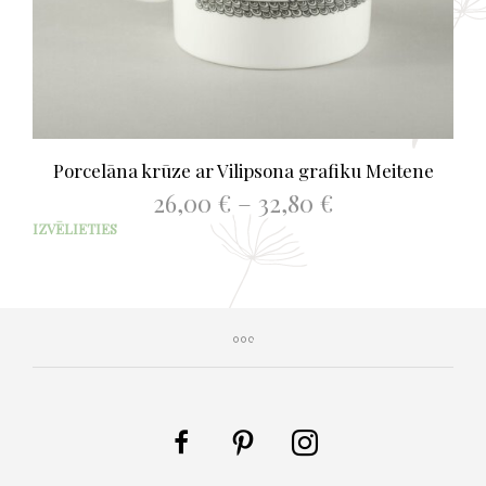
Porcelāna krūze ar Vilipsona grafiku Meitene
Price
26,00
€
–
32,80
€
range:
This
IZVĒLIETIES
26,00 €
prod
through
has
32,80 €
mult
varia
The
opti
may
be
chos
on
the