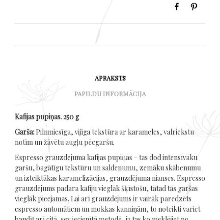
APRAKSTS
PAPILDU INFORMĀCIJA
Kafijas pupiņas. 250 g
Garša:
Pilnmiesīga, vijīga tekstūra ar karameles, valriekstu
notīm un žāvētu augļu pēcgaršu.
Espresso grauzdējuma kafijas pupiņas – tas dod intensīvāku
garšu, bagātīgu tekstūru un saldenumu, zemāku skābenumu
un izteiktākas karamelizācijas, grauzdējuma nianses. Espresso
grauzdējums padara kafiju vieglāk šķīstošu, tātad tās garšas
vieglāk pieejamas. Lai arī grauzdējums ir vairāk paredzēts
espresso automātiem un mokkas kanniņām, to noteikti variet
baudīt arī citā, sev iecienītā metodē, ja tas ko meklējiet no