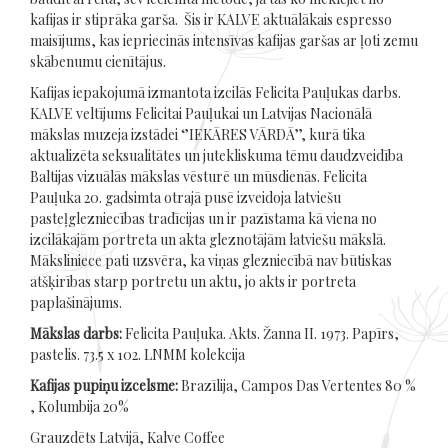
kafijas ir stiprāka garša. Šis ir KALVE aktuālākais espresso
maisījums, kas iepriecinās intensīvas kafijas garšas ar ļoti zemu
skābenumu cienītājus.
Kafijas iepakojumā izmantota izcilās Felicita Pauļukas darbs.
KALVE veltījums Felicitai Pauļukai un Latvijas Nacionālā
mākslas muzeja izstādei ‘’IEKĀRES VĀRDĀ’’, kurā tika
aktualizēta seksualitātes un jutekliskuma tēmu daudzveidība
Baltijas vizuālās mākslas vēsturē un mūsdienās. Felicita
Pauļuka 20. gadsimta otrajā pusē izveidoja latviešu
pasteļglezniecības tradīcijas un ir pazīstama kā viena no
izcilākajām portreta un akta gleznotājām latviešu mākslā.
Māksliniece pati uzsvēra, ka viņas glezniecībā nav būtiskas
atšķirības starp portretu un aktu, jo akts ir portreta
paplašinājums.
Mākslas darbs:
Felicita Pauļuka. Akts. Žanna II. 1973. Papīrs,
pastelis. 73.5 x 102. LNMM kolekcija
Kafijas pupiņu izcelsme:
Brazīlija, Campos Das Vertentes 80 %
, Kolumbija 20%
Grauzdēts Latvijā, Kalve Coffee