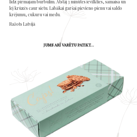
līdz pirmajam burbulim. Atstāj 3 minūtes ievilkties, samaisa un
lej krūzēs caur sietu. Labākai garšai pievieno pienu vai saldo
krējumu, cukuru vai medu.
Ražots Latvijā
JUMS ARĪ VARĒTU PATIKT…