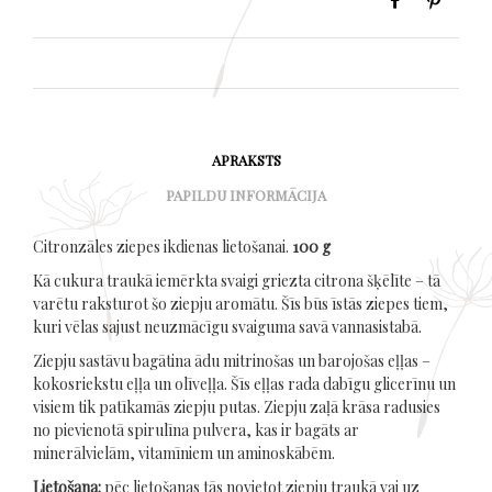
APRAKSTS
PAPILDU INFORMĀCIJA
Citronzāles ziepes ikdienas lietošanai.
100 g
Kā cukura traukā iemērkta svaigi griezta citrona šķēlīte – tā
varētu raksturot šo ziepju aromātu. Šīs būs īstās ziepes tiem,
kuri vēlas sajust neuzmācīgu svaiguma savā vannasistabā.
Ziepju sastāvu bagātina ādu mitrinošas un barojošas eļļas –
kokosriekstu eļļa un olīveļļa. Šīs eļļas rada dabīgu glicerīnu un
visiem tik patīkamās ziepju putas. Ziepju zaļā krāsa radusies
no pievienotā spirulīna pulvera, kas ir bagāts ar
minerālvielām, vitamīniem un aminoskābēm.
Lietošana:
pēc lietošanas tās novietot ziepju traukā vai uz