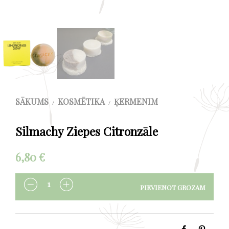
SĀKUMS
KOSMĒTIKA
ĶERMENIM
/
/
Silmachy Ziepes Citronzāle
6,80
€
PIEVIENOT GROZAM
DAUDZUMS