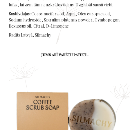
lufas, lai zem tām neuzkrātos ūdens. Uzglabāt sausā vietā.
Sastāvdaļas:
Cocos nucifera oil, Aqua, Olea europaea oil,
Sodium hydroxide, Spirulina platensis powder, Cymbopogon
flexuosus oil, Citral, D-Limonene
Radīts Latvijā, Silmachy
JUMS ARĪ VARĒTU PATIKT…