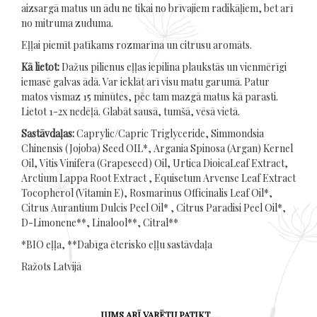
aizsargā matus un ādu ne tikai no brīvajiem radikāļiem, bet arī
no mitruma zuduma.
Eļļai piemīt patīkams rozmarīna un citrusu aromāts.
Kā lietot:
Dažus pilienus eļļas iepilina plaukstās un vienmērīgi
iemasē galvas ādā. Var ieklāt arī visu matu garumā. Patur
matos vismaz 15 minūtes, pēc tam mazgā matus kā parasti.
Lietot 1-2x nedēļā. Glabāt sausā, tumšā, vēsā vietā.
Sastāvdaļas:
Caprylic/Capric Triglyceride, Simmondsia
Chinensis (Jojoba) Seed OIL*, Argania Spinosa (Argan) Kernel
Oil, Vitis Vinifera (Grapeseed) Oil, Urtica DioicaLeaf Extract,
Arctium Lappa Root Extract , Equisetum Arvense Leaf Extract
Tocopherol (Vitamin E), Rosmarinus Officinalis Leaf Oil*,
Citrus Aurantium Dulcis Peel Oil* , Citrus Paradisi Peel Oil*,
D-Limonene**, Linalool**, Citral**
*BIO eļļa, **Dabīga ēterisko eļļu sastāvdaļa
Ražots Latvijā
JUMS ARĪ VARĒTU PATIKT…