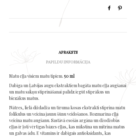
APRAKSTS
PAPILDU INFORMĀCIJA
Matu eļļa visiem matu tipiem.
50 ml
Dabīga un Latvijas augu ekstraktiem bagāta matu eļļa augšanai
un matu sakņu stiprināšanai palīdz iegūt stiprākus un
biezākus matus.
Nātres, lielā diždadža un tīruma kosas ekstrakti stiprina matu
folikulus un veicina jaunu šūnu veidošanos. Rozmarīna eļļa
veicina matu augšanu. Sastāvā esošās argāna un džodžobas
eļļas ir ļoti vērtīgas bāzes eļļas, kas mīkstina un mitrina matus
un galvas ādu. E vitamīns ir dabīgais antioksidants, kas