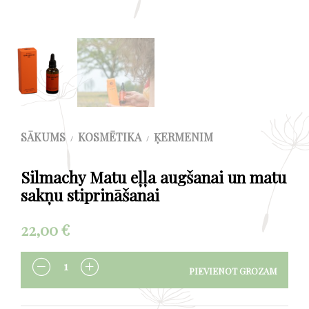
SĀKUMS
KOSMĒTIKA
ĶERMENIM
/
/
Silmachy Matu eļļa augšanai un matu
sakņu stiprināšanai
22,00
€
PIEVIENOT GROZAM
DAUDZUMS