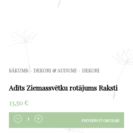
SĀKUMS
DEKORI & AUDUMI
DEKORI
/
/
Adīts Ziemassvētku rotājums Raksti
13,50
€
PIEVIENOT GROZAM
DAUDZUMS