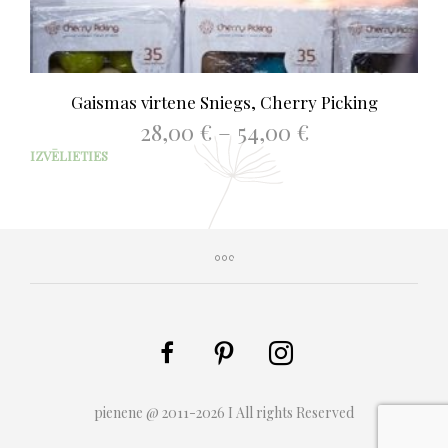
Gaismas virtene Sniegs, Cherry Picking
Price
28,00
€
–
54,00
€
range:
This
IZVĒLIETIES
28,00 €
prod
through
has
54,00 €
mult
varia
The
opti
may
be
chos
on
the
prod
pienene @ 2011-2026 I All rights Reserved
page