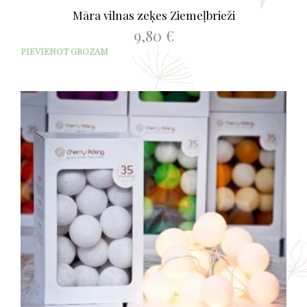
Māra vilnas zeķes Ziemeļbrieži
9,80
€
PIEVIENOT GROZAM