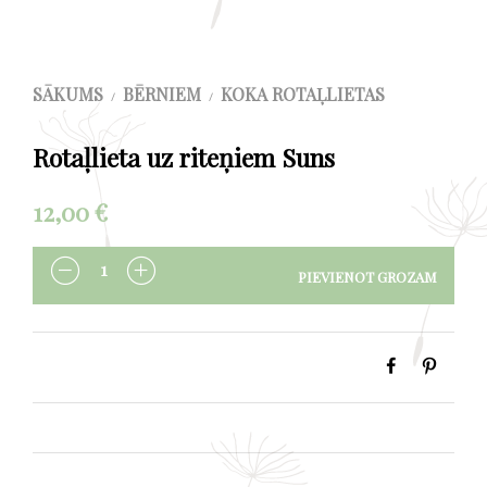
SĀKUMS
BĒRNIEM
KOKA ROTAĻLIETAS
/
/
Rotaļlieta uz riteņiem Suns
12,00
€
PIEVIENOT GROZAM
DAUDZUMS