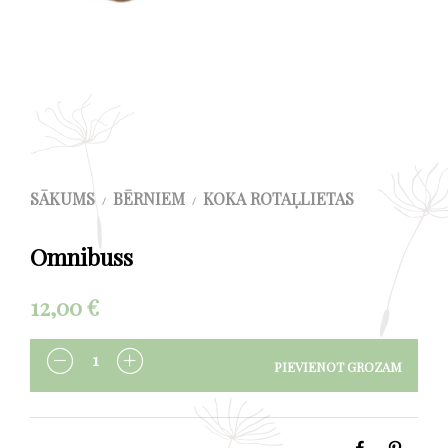
SĀKUMS
BĒRNIEM
KOKA ROTAĻLIETAS
/
/
Omnibuss
12,00
€
PIEVIENOT GROZAM
DAUDZUMS