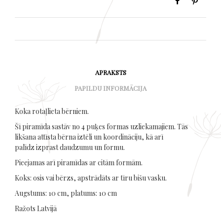
APRAKSTS
PAPILDU INFORMĀCIJA
Koka rotaļlieta bērniem.
Šī piramīda sastāv no 4 puķes formas uzliekamajiem. Tās
likšana attīsta bērna iztēli un koordināciju, kā arī
palīdz izprast daudzumu un formu.
Pieejamas arī piramīdas ar citām formām.
Koks: osis vai bērzs, apstrādāts ar tīru bišu vasku.
Augstums: 10 cm, platums: 10 cm
Ražots Latvijā