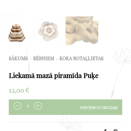
SĀKUMS
BĒRNIEM
KOKA ROTAĻLIETAS
/
/
Liekamā mazā piramīda Puķe
12,00
€
PIEVIENOT GROZAM
DAUDZUMS