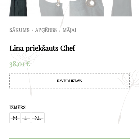
SĀKUMS
APĢĒRBS
MĀJAI
/
/
Lina priekšauts Chef
38,01
€
NAV NOLIKTAVĀ
IZMĒRS
M
L
XL