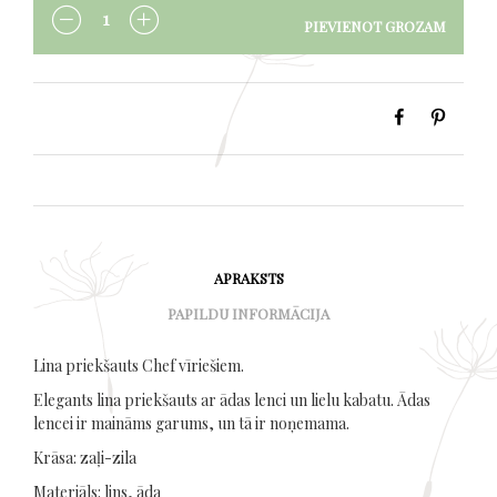
PIEVIENOT GROZAM
DAUDZUMS
APRAKSTS
PAPILDU INFORMĀCIJA
Lina priekšauts Chef vīriešiem.
Elegants lina priekšauts ar ādas lenci un lielu kabatu. Ādas
lencei ir maināms garums, un tā ir noņemama.
Krāsa: zaļi-zila
Materiāls: lins, āda