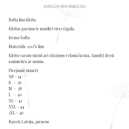
PAPILDU INFORMĀCIJA
Balta lina kleita.
Kleitas garums ir mazliet virs ceļgala.
Krāsa: balta
Materiāls: 100% lins
Kleitu varam uzšūt arī citā jums vēlamā krāsā, tamdēļ droši
sazinieties ar mums.
Pieejamie izmēri:
XS – 34
S – 36
M – 38
L – 40
XL – 42
XXL – 44
3XL – 46
Ražots Latvijā, pienene