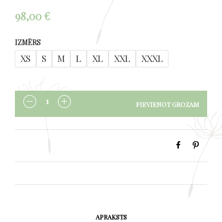
98,00
€
IZMĒRS
XS
S
M
L
XL
XXL
XXXL
PIEVIENOT GROZAM
DAUDZUMS
APRAKSTS