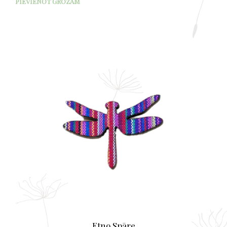
PIEVIENOT GROZAM
Etno Spāre