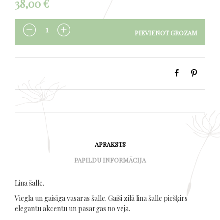
38,00
€
PIEVIENOT GROZAM
DAUDZUMS
APRAKSTS
PAPILDU INFORMĀCIJA
Lina šalle.
Viegla un gaisīga vasaras šalle. Gaiši zilā lina šalle piešķirs
elegantu akcentu un pasargās no vēja.