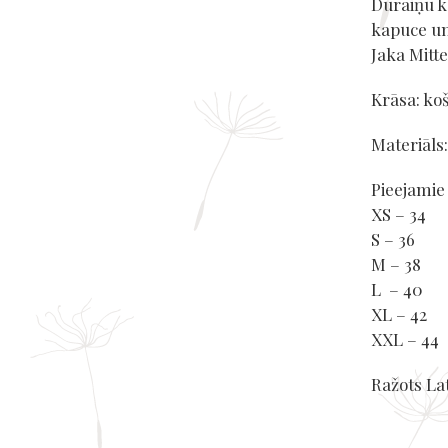
Dūraiņu ka
kapuce un
Jaka Mitte
Krāsa: ko
Materiāls
Pieejamie
XS – 34
S – 36
M – 38
L – 40
XL – 42
XXL – 44
Ražots Lat