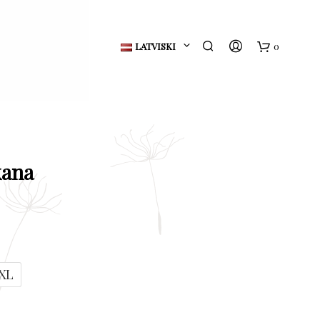
LATVISKI
0
G
r
o
z
kana
s
XL