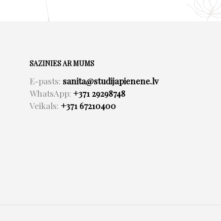
SAZINIES AR MUMS
E-pasts:
sanita@studijapienene.lv
WhatsApp:
+371 29298748
Veikals:
+371 67210400