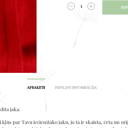
PIE
DAUDZUMS
APRAKSTS
PAPILDU INFORMĀCIJA
dīta jaka.
ri kļūs par Tavu iecienītāko jaku, jo tā ir skaista, ērta un ori