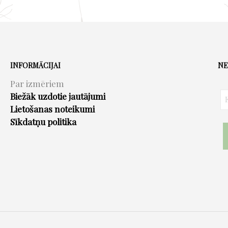
has
multiple
variants.
The
options
INFORMĀCIJAI
NE
may
Par izmēriem
be
Biežāk uzdotie jautājumi
chosen
Lietošanas noteikumi
on
Sīkdatņu politika
the
product
page