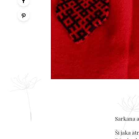
Sarkana a
Šī jaka āt