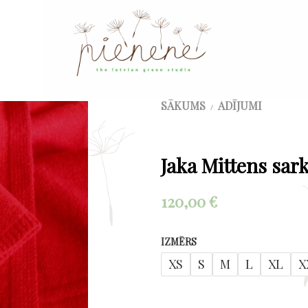
SĀKUMS
ADĪJUMI
/
Jaka Mittens sar
120,00
€
IZMĒRS
XS
S
M
L
XL
X