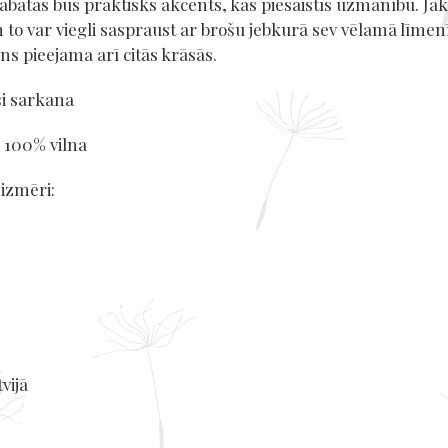
batas būs praktisks akcents, kas piesaistīs uzmanību. Jaka
 to var viegli saspraust ar brošu jebkurā sev vēlamā līmenī
ns pieejama arī citās krāsās.
ši sarkana
: 100% vilna
 izmēri:
vijā