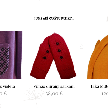
JUMS ARĪ VARĒTU PATIKT…
s violeta
Vilnas dūraiņi sarkani
Jaka Mit
00
€
38,00
€
12
This
TIES
PIEVIENOT GROZAM
IZV
product