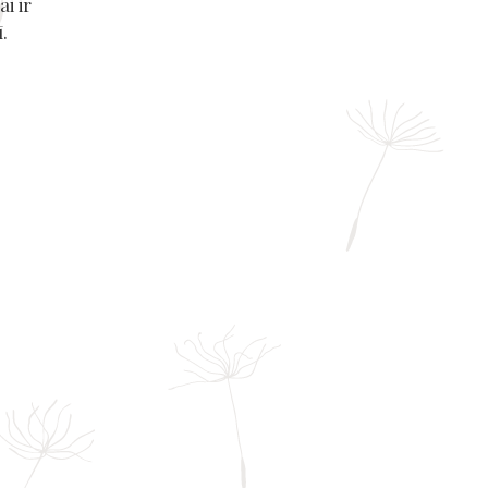
i ir
.