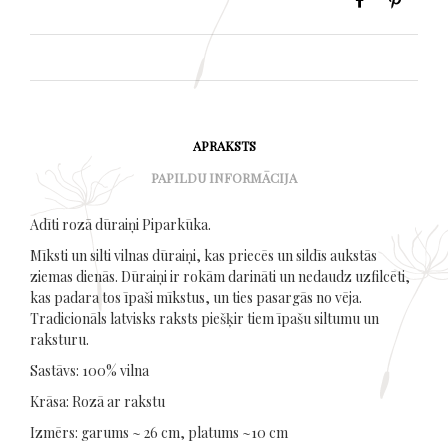
APRAKSTS
PAPILDU INFORMĀCIJA
Adīti rozā dūraiņi Piparkūka.
Mīksti un silti vilnas dūraiņi, kas priecēs un sildīs aukstās
ziemas dienās. Dūraiņi ir rokām darināti un nedaudz uzfilcēti,
kas padara tos īpaši mīkstus, un ties pasargās no vēja.
Tradicionāls latvisks raksts piešķir tiem īpašu siltumu un
raksturu.
Sastāvs: 100% vilna
Krāsa: Rozā ar rakstu
Izmērs: garums ~ 26 cm, platums ~10 cm