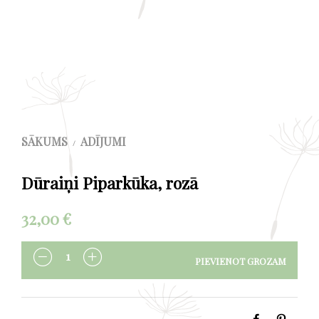
SĀKUMS
ADĪJUMI
/
Dūraiņi Piparkūka, rozā
32,00
€
PIEVIENOT GROZAM
DAUDZUMS