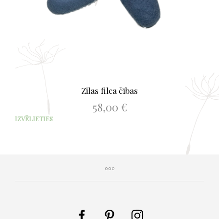
Zilas filca čības
58,00
€
This
IZVĒLIETIES
prod
has
mult
varia
The
opti
may
be
chos