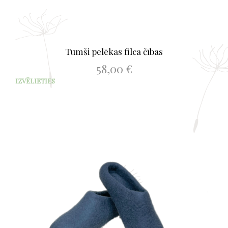
Tumši pelēkas filca čības
58,00
€
This
IZVĒLIETIES
prod
has
mult
varia
The
opti
may
be
chos
on
the
prod
page