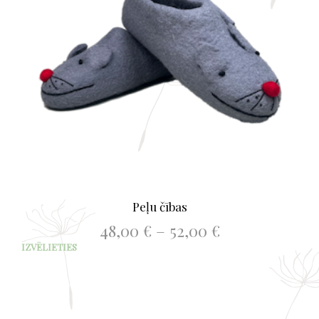
on
the
prod
page
Peļu čības
Price
48,00
€
–
52,00
€
range:
This
IZVĒLIETIES
48,00 €
prod
through
has
52,00 €
mult
varia