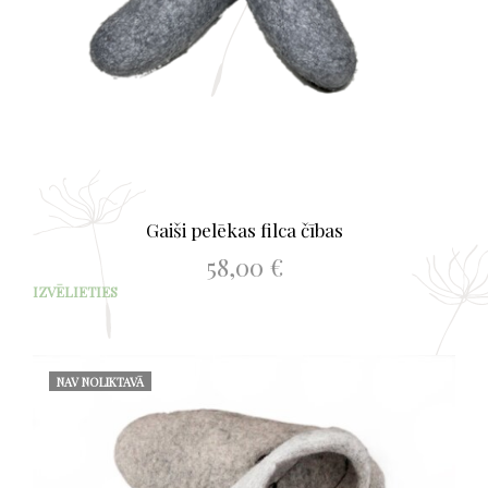
page
Gaiši pelēkas filca čības
58,00
€
This
IZVĒLIETIES
prod
has
mult
varia
NAV NOLIKTAVĀ
The
opti
may
be