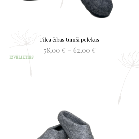
Filca čības tumši pelēkas
Price
58,00
€
–
62,00
€
range:
This
IZVĒLIETIES
58,00 €
prod
through
has
62,00 €
mult
varia
The
opti
may
be
chos
on
the
prod