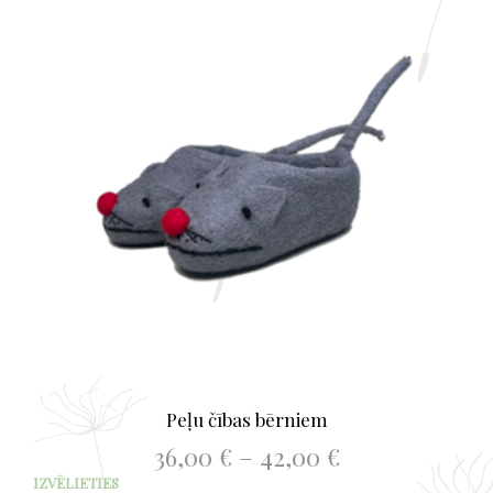
The
opti
may
be
chos
on
the
prod
page
Peļu čības bērniem
Price
36,00
€
–
42,00
€
range:
This
IZVĒLIETIES